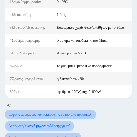
1Σειρά θερμοκρασίας:
0-10°C
2Εξουσιοδότηση:
1 έτος
3Εξωτερική/Εσωτερική:
Εσωτερικός χωρίς θόλο/υπαίθριος με το θόλο
4Σύστημα πληρωμής:
Νόμισμα και αποδέκτης του Μπιλ
5Επίπεδο θορύβου:
Λιγότερο από 55dB
6Χρώμα:
το ροζ, μπλε, μπορεί να προσαρμοστεί
7Χρόνος μαγειρέματος:
η δεκαετία του '90
8δύναμη:
εφεδρεία: 250W, αιχμή: 800W
Tags:
Ευφυής αυτόματος κατασκευαστής χυμού από πορτοκάλι
Αυτόματη λιανική μηχανή πώλησης χυμού