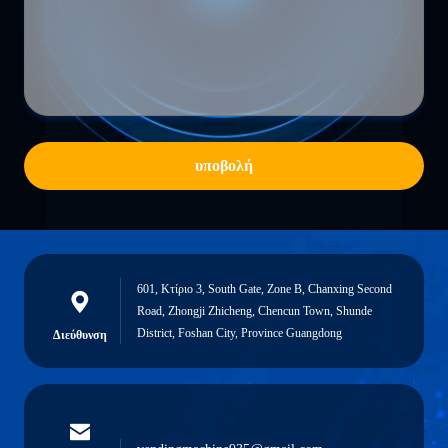
υποβολή
601, Κτίριο 3, South Gate, Zone B, Chanxing Second
Road, Zhongji Zhicheng, Chencun Town, Shunde
District, Foshan City, Province Guangdong
Διεύθυνση