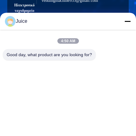
vendingmachine935@gmail.com
Ηλεκτρονικό
ταχυδρομείο
Juice
4:50 AM
0086-132-6536-9208
Τηλέφωνο
Good day, what product are you looking for?
Guangdong Fresh Smart Technology Co., LTD