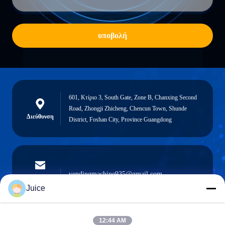
υποβολή
601, Κτίριο 3, South Gate, Zone B, Chanxing Second
Road, Zhongji Zhicheng, Chencun Town, Shunde
Διεύθυνση
District, Foshan City, Province Guangdong
vendingmachine935@gmail.com
Ηλεκτρονικό
ταχυδρομείο
Juice
12:44 AM