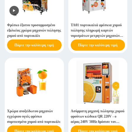
Φρέσκο έξυπνο προσαρμοσμένο
TA01 πορτοκαλιά φρέσκια χυμού
εξολκέας χρώμα μηχανών πώλησης
πώλησης πληρωμή καρτών
χυμού από πορτοκάλι
νομισμάτων μετρητών μηχανών
αυτόματη
Πάρτε την καλύτερη τιμή
Πάρτε την καλύτερη τιμή
Χρώμα ανοξείδωτου μηχανών
Ασύρματη μηχανή πώλησης χυμού
εγχώριου υγιές φρέσκο
φρούτων κώδικα QR 220V - ο
συμπιεσμένο χυμού από πορτοκάλι
αέρας 240V 50Hz δρόσισε τον
παγετό ελεύθερο
Πάρτε την καλύτερη τιμή
Πάρτε την καλύτερη τιμή