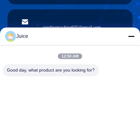
vendingmachine935@gmail.com
Ηλεκτρονικό
ταχυδρομείο
Juice
12:50 AM
0086-132-6536-9208
Good day, what product are you looking for?
Τηλέφωνο
Guangdong Fresh Smart Technology Co., LTD