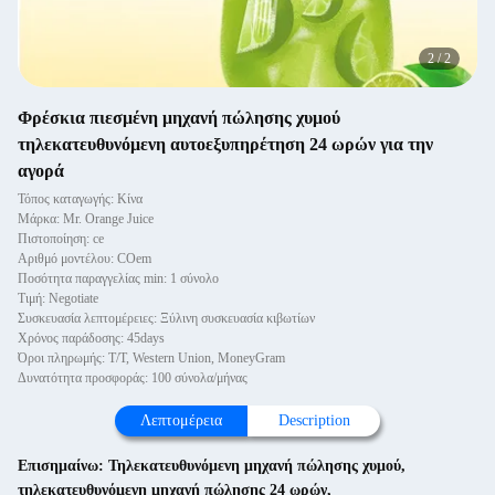
2
/
2
Φρέσκια πιεσμένη μηχανή πώλησης χυμού
τηλεκατευθυνόμενη αυτοεξυπηρέτηση 24 ωρών για την
αγορά
Τόπος καταγωγής: Κίνα
Μάρκα: Mr. Orange Juice
Πιστοποίηση: ce
Αριθμό μοντέλου: COem
Ποσότητα παραγγελίας min: 1 σύνολο
Τιμή: Negotiate
Συσκευασία λεπτομέρειες: Ξύλινη συσκευασία κιβωτίων
Χρόνος παράδοσης: 45days
Όροι πληρωμής: T/T, Western Union, MoneyGram
Δυνατότητα προσφοράς: 100 σύνολα/μήνας
Λεπτομέρεια
Description
Επισημαίνω:
Τηλεκατευθυνόμενη μηχανή πώλησης χυμού
,
τηλεκατευθυνόμενη μηχανή πώλησης 24 ωρών
,