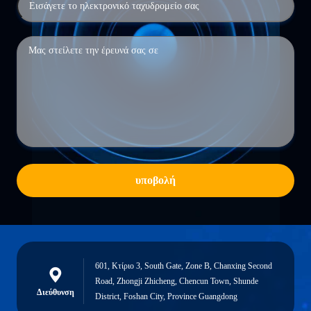
υποβολή
601, Κτίριο 3, South Gate, Zone B, Chanxing Second
Road, Zhongji Zhicheng, Chencun Town, Shunde
Διεύθυνση
District, Foshan City, Province Guangdong