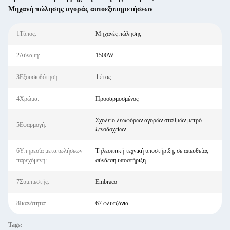
Μηχανή πώλησης αγοράς αυτοεξυπηρετήσεων
1Τύπος:
Μηχανές πώλησης
2Δύναμη:
1500W
3Εξουσιοδότηση:
1 έτος
4Χρώμα:
Προσαρμοσμένος
Σχολείο λεωφόρων αγορών σταθμών μετρό
5Εφαρμογή:
ξενοδοχείων
6Υπηρεσία μεταπωλήσεων
Τηλεοπτική τεχνική υποστήριξη, σε απευθείας
παρεχόμενη:
σύνδεση υποστήριξη
7Συμπιεστής:
Embraco
8Ικανότητα:
67 φλυτζάνια
Tags: