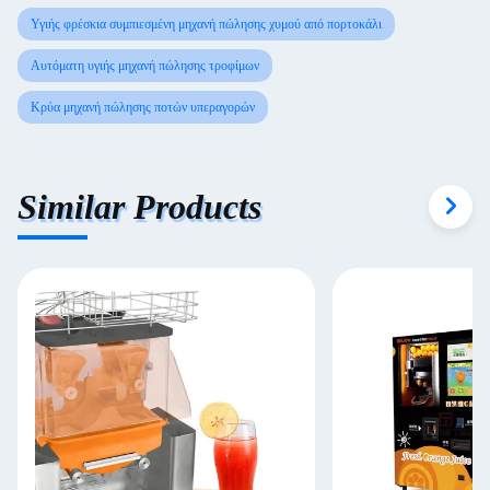
Υγιής φρέσκια συμπιεσμένη μηχανή πώλησης χυμού από πορτοκάλι
Αυτόματη υγιής μηχανή πώλησης τροφίμων
Κρύα μηχανή πώλησης ποτών υπεραγορών
Similar Products