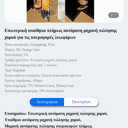
2
/
3
Εσωτερική υπαίθρια πλήρως αυτόματη μηχανή πώλησης
χυμού για τις υπεραγορές λεωφόρων
Τόπος καταγωγής: Guangdong, Κίνα
Μάρκα: Mr. Orange Juice
Πιστοποίηση: CE
Αριθμό μοντέλου: Αυτόματη μηχανή πώλησης χυμού
Ποσότητα παραγγελίας min: 1 σύνολο
Τιμή: Negotiate
Συσκευασία λεπτομέρειες: Ξύλινη συσκευασία κιβωτίων
Χρόνος παράδοσης: 45days
Όροι πληρωμής: T/T, Western Union, MoneyGram
Δυνατότητα προσφοράς: 100 σύνολα/μήνας
Λεπτομέρεια
Description
Επισημαίνω:
Εσωτερική αυτόματη μηχανή πώλησης χυμού
,
Υπαίθρια αυτόματη μηχανή πώλησης χυμού
,
Μηχανή αυτόματης πώλησης υπεραγορών πλήρως