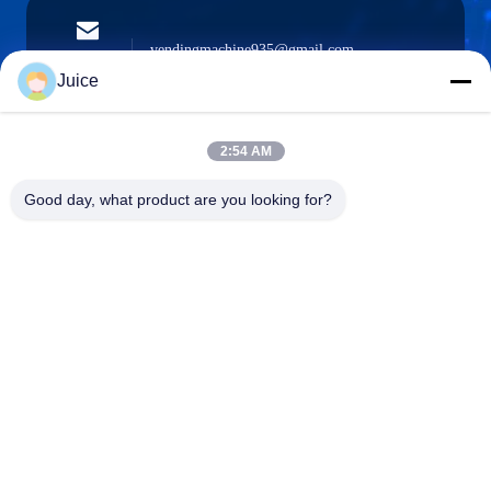
vendingmachine935@gmail.com
Ηλεκτρονικό
ταχυδρομείο
Juice
2:54 AM
0086-132-6536-9208
Good day, what product are you looking for?
Τηλέφωνο
Guangdong Fresh Smart Technology Co., LTD