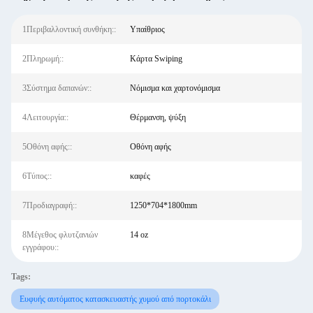
1Περιβαλλοντική συνθήκη::
Υπαίθριος
2Πληρωμή::
Κάρτα Swiping
3Σύστημα δαπανών::
Νόμισμα και χαρτονόμισμα
4Λειτουργία::
Θέρμανση, ψύξη
5Οθόνη αφής::
Οθόνη αφής
6Τύπος::
καφές
7Προδιαγραφή::
1250*704*1800mm
8Μέγεθος φλυτζανιών
14 oz
εγγράφου::
Tags:
Ευφυής αυτόματος κατασκευαστής χυμού από πορτοκάλι