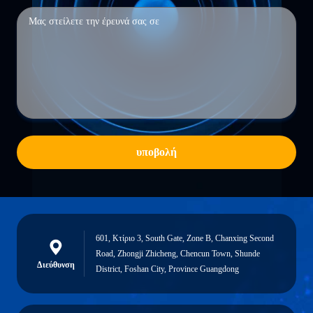
υποβολή
601, Κτίριο 3, South Gate, Zone B, Chanxing Second
Road, Zhongji Zhicheng, Chencun Town, Shunde
Διεύθυνση
District, Foshan City, Province Guangdong