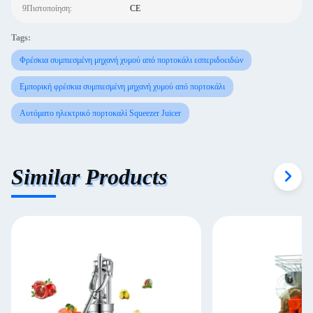
9Πιστοποίηση:
CE
Tags:
Φρέσκια συμπιεσμένη μηχανή χυμού από πορτοκάλι εσπεριδοειδών
Εμπορική φρέσκια συμπιεσμένη μηχανή χυμού από πορτοκάλι
Αυτόματο ηλεκτρικό πορτοκαλί Squeezer Juicer
Similar Products