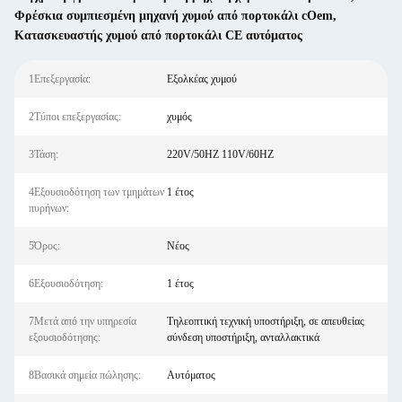
Φρέσκια συμπιεσμένη μηχανή χυμού από πορτοκάλι cOem
,
Κατασκευαστής χυμού από πορτοκάλι CE αυτόματος
1Επεξεργασία:
Εξολκέας χυμού
2Τύποι επεξεργασίας:
χυμός
3Τάση:
220V/50HZ 110V/60HZ
4Εξουσιοδότηση των τμημάτων
1 έτος
πυρήνων:
5Όρος:
Νέος
6Εξουσιοδότηση:
1 έτος
7Μετά από την υπηρεσία
Τηλεοπτική τεχνική υποστήριξη, σε απευθείας
εξουσιοδότησης:
σύνδεση υποστήριξη, ανταλλακτικά
8Βασικά σημεία πώλησης:
Αυτόματος