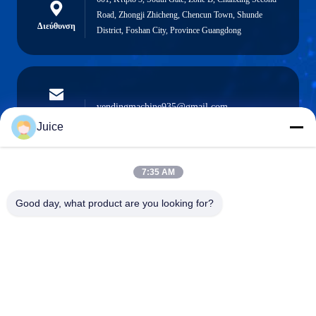
Road, Zhongji Zhicheng, Chencun Town, Shunde
Διεύθυνση
District, Foshan City, Province Guangdong
vendingmachine935@gmail.com
Ηλεκτρονικό
ταχυδρομείο
Juice
7:35 AM
0086-132-6536-9208
Good day, what product are you looking for?
Τηλέφωνο
Guangdong Fresh Smart Technology Co., LTD