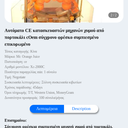
2
/
2
Αυτόματο CE κατασκευαστών μηχανών χυμού από
πορτοκάλι cOem σύγχρονο φρέσκο συμπιεσμένο
επικυρωμένο
Τόπος καταγωγής: Κίνα
Μάρκα: Mr. Orange Juice
Πιστοποίηση: ce
Αριθμό μοντέλου: Xc-2000C
Ποσότητα παραγγελίας min: 1 σύνολο
Τιμή: Negotiate
Συσκευασία λεπτομέρειες: Ξύλινη συσκευασία κιβωτίων
Χρόνος παράδοσης: 45days
Όροι πληρωμής: T/T, Western Union, MoneyGram
Δυνατότητα προσφοράς: 100 σύνολα/μήνας
Λεπτομέρεια
Description
Επισημαίνω:
Σύγχρονη φρέσκια συμπιεσμένη μηχανή χυμού από πορτοκάλι
,