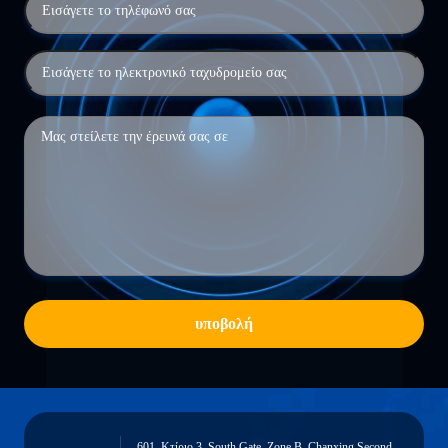
υποβολή
601, Κτίριο 3, South Gate, Zone B, Chanxing Second