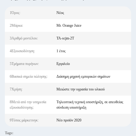
1Όρος:
Νέος
2Μάρκα:
Mr. Orange Juice
3Αριθμό μοντέλου:
TA-scjm-2T
4Εξουσιοδότηση:
1 έτος
5Τμήματα πυρήνων:
Εργαλείο
6Βασικά σημεία πώλησης:
Διάσημη μηχανή εμπορικών σημάτων
7Χρήση:
Μειώστε την υγρασία του υλικού
8Μετά από την υπηρεσία
Τηλεοπτική τεχνική υποστήριξη, σε απευθείας
εξουσιοδότησης:
σύνδεση υποστήριξη
9Τύπος μάρκετινγκ:
Νέο προϊόν 2020
Tags: