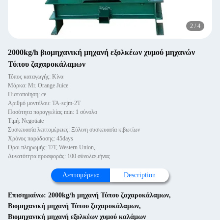
2
/
4
2000kg/h βιομηχανική μηχανή εξολκέων χυμού μηχανών
Τύπου ζαχαροκάλαμων
Τόπος καταγωγής: Κίνα
Μάρκα: Mr. Orange Juice
Πιστοποίηση: ce
Αριθμό μοντέλου: TA-scjm-2T
Ποσότητα παραγγελίας min: 1 σύνολο
Τιμή: Negotiate
Συσκευασία λεπτομέρειες: Ξύλινη συσκευασία κιβωτίων
Χρόνος παράδοσης: 45days
Όροι πληρωμής: T/T, Western Union,
Δυνατότητα προσφοράς: 100 σύνολα/μήνας
Λεπτομέρεια
Description
Επισημαίνω:
2000kg/h μηχανή Τύπου ζαχαροκάλαμων
,
Βιομηχανική μηχανή Τύπου ζαχαροκάλαμων
,
Βιομηχανική μηχανή εξολκέων χυμού καλάμων