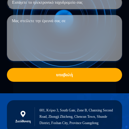
υποβολή
601, Κτίριο 3, South Gate, Zone B, Chanxing Second
Road, Zhongji Zhicheng, Chencun Town, Shunde
Διεύθυνση
District, Foshan City, Province Guangdong