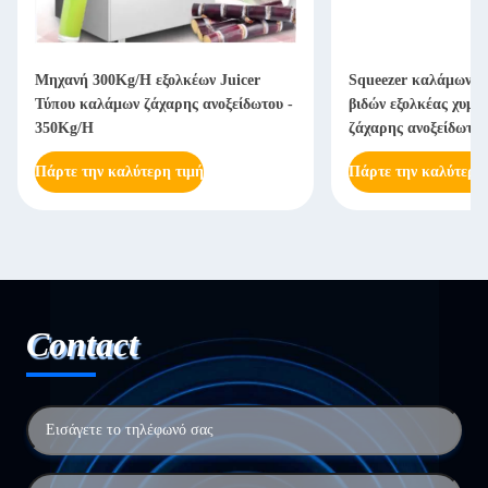
Μηχανή 300Kg/H εξολκέων Juicer
Squeezer καλάμων ζ
Τύπου καλάμων ζάχαρης ανοξείδωτου -
βιδών εξολκέας χυμ
350Kg/H
ζάχαρης ανοξείδωτο
Πάρτε την καλύτερη τιμή
Πάρτε την καλύτερη
Contact