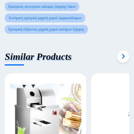
Εμπορικός ηλεκτρικός κάλαμος ζάχαρης Juicer
Αυτόματη εμπορική μηχανή χυμού ζαχαροκάλαμων
Εμπορική εξάγοντας μηχανή χυμού καλάμων ζάχαρης
Similar Products