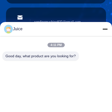
vendingmachine935@gmail.com
Ηλεκτρονικό
ταχυδρομείο
Juice
4:11 PM
0086-132-6536-9208
Good day, what product are you looking for?
Τηλέφωνο
Guangdong Fresh Smart Technology Co., LTD