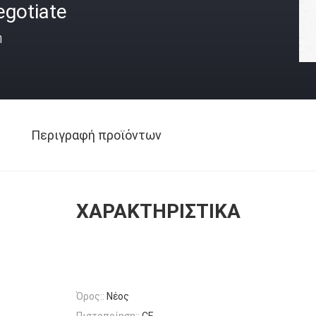
egotiate
ή
Περιγραφή προϊόντων
ΧΑΡΑΚΤΗΡΙΣΤΙΚΆ
Όρος::
Νέος
Πιστοποίηση::
CE