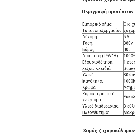
Περιγραφή προϊόντων
Εμπορικό σήμα:
Ο κ. 
Τύποι επεξεργασίας:
ζαχα
Δύναμη:
5.5
Τάση:
380v
Βάρος:
405
Διάσταση (L*W*H):
1000
Εξουσιοδότηση:
1 έτο
λέξεις κλειδιά:
Squee
Υλικό:
304 α
Ικανότητα:
1000
Χρώμα:
Ασήμι
Χαρακτηριστικό
Εύκολ
γνώρισμα:
Υλικό διαδικασίας:
3 κύλ
Πλεονέκτημα:
Μακρά
Χυμός ζαχαροκάλαμων I