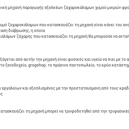
ανική μηχανή παραγωγής εξολκέων ζαχαροκάλαμων χυμού μικρών φρο
χυμό ζαχαροκάλαμων που κατασκευάζει τη μηχανή είναι κάνει του ανο
ταση διάβρωσης, η οποία
 καλάμων ζάχαρης που κατασκευάζει τη μηχανή θα μπορούσε να ανταπ
ξάγεται από αυτήν την μηχανή είναι φυσικός και υγεία να πιει με το 
το ξενοδοχείο, grogshop, το πράσινο παντοπωλείο, το κρύο κατάστημα
ν εργαλείων και εξοπλισμένος με την προστατευόμενη από τους κραδα
ς.
ατασκευάζει τη μηχανή μπορεί να τροφοδοτηθεί από την τριφασικές μ