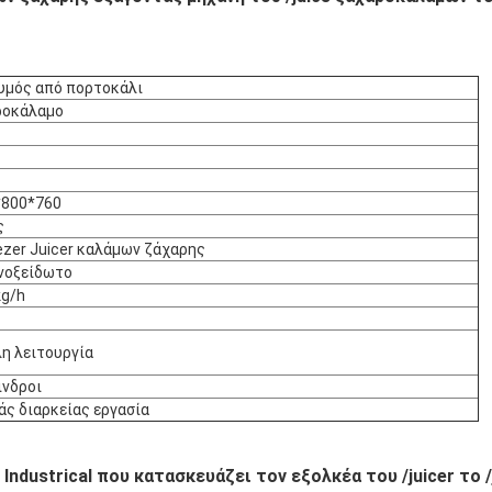
χυμός από πορτοκάλι
ροκάλαμο
*800*760
ς
zer Juicer καλάμων ζάχαρης
νοξείδωτο
kg/h
η λειτουργία
ινδροι
ς διαρκείας εργασία
ndustrical που κατασκευάζει τον εξολκέα του /juicer το 