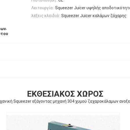
Λειτουργία::
Squeezer Juicer υψηλής αποδοτικότητ
λέξεις κλειδιά::
Squeezer Juicer καλάμων ζάχαρης
,
μων
ωτου
ΕΚΘΕΣΙΑΚΌΣ ΧΏΡΟΣ
χανική Squeezer εξάγοντας μηχανή 304 χυμού ζαχαροκάλαμων ανοξ