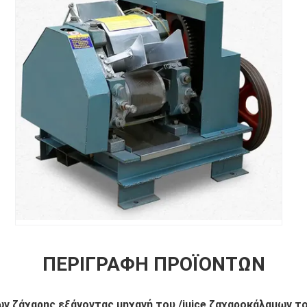
ΠΕΡΙΓΡΑΦΉ ΠΡΟΪΌΝΤΩΝ
ν ζάχαρης εξάγοντας μηχανή του /juice ζαχαροκάλαμων του 