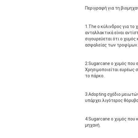
Περιγραφή για τη βιομηχ
1.The ο κύλινδρος για το 
ανταλλακτικά είναι αντίσ
σιγουρεύεται ότι ο χυμός
ασφαλείας των τροφίμων.
2.Sugarcane ο χυμός που ε
Χρησιμοποιείται ευρέως σ
το πάρκο.
3.Adopting σχέδιο μειωτώ
υπάρχει λιγότερος θόρυβο
4.Sugarcane ο χυμός που κ
μηχανή.