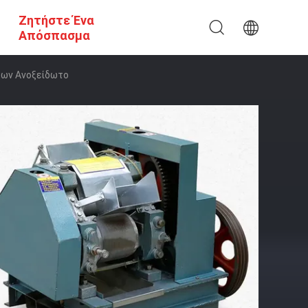
Ζητήστε Ένα
Απόσπασμα
μων Ανοξείδωτο