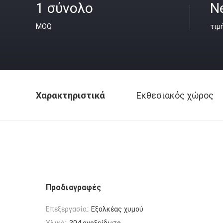
1 σύνολο
N
MOQ
τιμ
Χαρακτηριστικά
Εκθεσιακός χώρος
Προδιαγραφές
Επεξεργασία::
Εξολκέας χυμού
Υλικό::
304 ανοξείδωτο