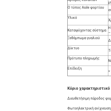
μ
Ο τύπος Asile φορτίου
σ
Υλικό
Χ
Η
Καταψύχοντας σύστημα
–
Ξεθάμπωμα γυαλιού
Δ
Δίκτυο
Τ
Πρότυπο πληρωμής
Ν
Επίδειξη
»
Κύριο χαρακτηριστικό
Διευθετήσιμη πάροδος φορ
Φωτοηλεκτρική ανίχνευση 