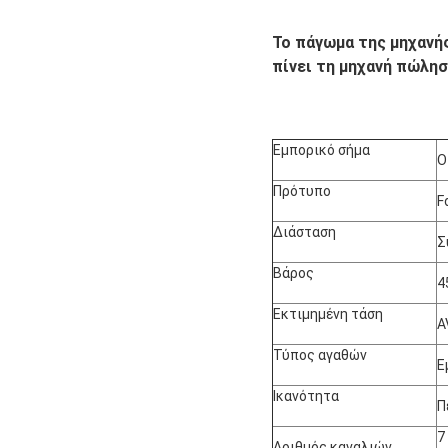
Το πάγωμα της μηχανής
πίνει τη μηχανή πώλη
Εμπορικό σήμα
Ο
Πρότυπο
F
Διάσταση
Σ
Βάρος
4
Εκτιμημένη τάση
A
Τύπος αγαθών
Ε
Ικανότητα
Π
7
Αριθμός καναλιών