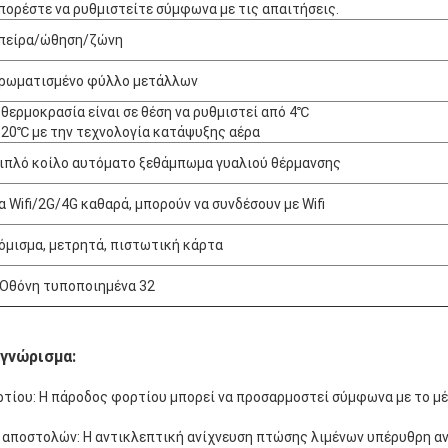
πορέστε να ρυθμιστείτε σύμφωνα με τις απαιτήσεις.
πείρα/ώθηση/ζώνη
ρωματισμένο φύλλο μετάλλων
 θερμοκρασία είναι σε θέση να ρυθμιστεί από 4℃
 20℃ με την τεχνολογία κατάψυξης αέρα
ιπλό κοίλο αυτόματο ξεθάμπωμα γυαλιού θέρμανσης
α Wifi/2G/4G καθαρά, μπορούν να συνδέσουν με Wifi
όμισμα, μετρητά, πιστωτική κάρτα
 Οθόνη τυποποιημένα 32
 γνώρισμα:
τίου: Η πάροδος φορτίου μπορεί να προσαρμοστεί σύμφωνα με το μέ
αποστολών: Η αντικλεπτική ανίχνευση πτώσης λιμένων υπέρυθρη αν