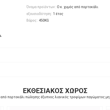
Όνομα προϊόντων::
Ο κ. χυμός από πορτοκάλι
εξουσιοδότηση::
1 έτος
Βάρος::
450KG
,
ι
ΕΚΘΕΣΙΑΚΌΣ ΧΏΡΟΣ
 από πορτοκάλι πώλησης έξυπνος λιανικός τροφίμων παγώματος μ