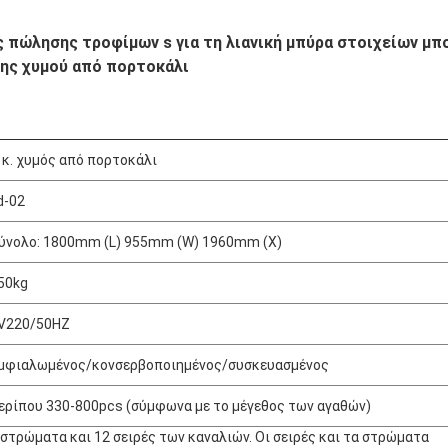
 πώλησης τροφίμων s για τη λιανική μπύρα στοιχείων μπ
σης χυμού από πορτοκάλι
 κ. χυμός από πορτοκάλι
d-02
ύνολο: 1800mm (L) 955mm (W) 1960mm (Χ)
50kg
V220/50HZ
μφιαλωμένος/κονσερβοποιημένος/συσκευασμένος
ερίπου 330-800pcs (σύμφωνα με το μέγεθος των αγαθών)
 στρώματα και 12 σειρές των καναλιών. Οι σειρές και τα στρώματα