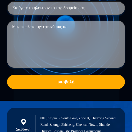
υποβολή
601, Κτίριο 3, South Gate, Zone B, Chanxing Second
Road, Zhongji Zhicheng, Chencun Town, Shunde
Διεύθυνση
District, Foshan City, Province Guangdong