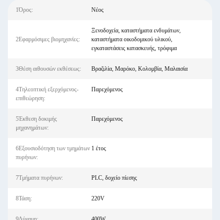
1Όρος:
Νέος
Ξενοδοχεία, καταστήματα ενδυμάτων,
2Εφαρμόσιμες βιομηχανίες:
καταστήματα οικοδομικού υλικού,
εγκαταστάσεις κατασκευής, τρόφιμα
3Θέση αιθουσών εκθέσεως:
Βραζιλία, Μαρόκο, Κολομβία, Μαλαισία
4Τηλεοπτική εξερχόμενος-
Παρεχόμενος
επιθεώρηση:
5Έκθεση δοκιμής
Παρεχόμενος
μηχανημάτων:
6Εξουσιοδότηση των τμημάτων
1 έτος
πυρήνων:
7Τμήματα πυρήνων:
PLC, δοχείο πίεσης
8Τάση:
220V
9Δύναμη:
400W