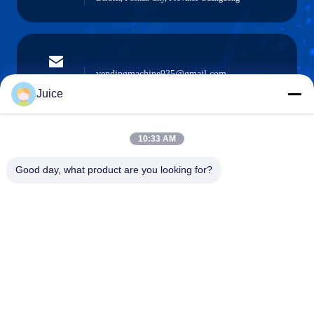
vendingmachine935@gmail.com
Ηλεκτρονικό
ταχυδρομείο
Juice
10:33 AM
0086-132-6536-9208
Good day, what product are you looking for?
Τηλέφωνο
Guangdong Fresh Smart Technology Co., LTD