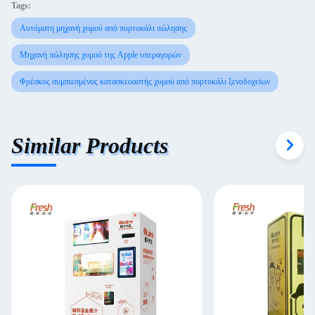
Tags:
Αυτόματη μηχανή χυμού από πορτοκάλι πώλησης
Μηχανή πώλησης χυμού της Apple υπεραγορών
Φρέσκος συμπιεσμένος κατασκευαστής χυμού από πορτοκάλι ξενοδοχείων
Similar Products