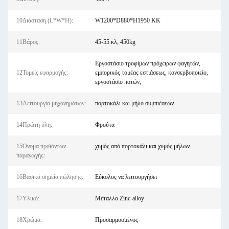
10Διάσταση (L*W*H):
W1200*D880*H1950 ΚΚ
11Βάρος:
45-55 κλ, 450kg
Εργοστάσιο τροφίμων πρόχειρων φαγητών,
12Τομείς εφαρμογής:
εμπορικός τομέας εστιάσεως, κονσερβοποιείο,
εργοστάσιο ποτών,
13Λειτουργία μηχανημάτων:
πορτοκάλι και μήλο συμπιέσεων
14Πρώτη ύλη:
Φρούτα
15Όνομα προϊόντων
χυμός από πορτοκάλι και χυμός μήλων
παραγωγής:
16Βασικά σημεία πώλησης:
Εύκολος να λειτουργήσει
17Υλικό:
Μέταλλο Zinc-alloy
18Χρώμα:
Προσαρμοσμένος