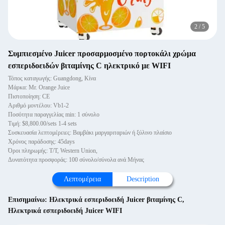
2
/
5
Συμπιεσμένο Juicer προσαρμοσμένο πορτοκάλι χρώμα
εσπεριδοειδών βιταμίνης C ηλεκτρικό με WIFI
Τόπος καταγωγής: Guangdong, Κίνα
Μάρκα: Mr. Orange Juice
Πιστοποίηση: CE
Αριθμό μοντέλου: Vb1-2
Ποσότητα παραγγελίας min: 1 σύνολο
Τιμή: $8,800.00/sets 1-4 sets
Συσκευασία λεπτομέρειες: Βαμβάκι μαργαριταριών ή ξύλινο πλαίσιο
Χρόνος παράδοσης: 45days
Όροι πληρωμής: T/T, Western Union,
Δυνατότητα προσφοράς: 100 σύνολο/σύνολα ανά Μήνας
Λεπτομέρεια
Description
Επισημαίνω:
Ηλεκτρικά εσπεριδοειδή Juicer βιταμίνης C
,
Ηλεκτρικά εσπεριδοειδή Juicer WIFI