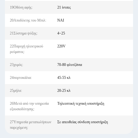
19Οθόνη αφής:
21 ίντσες
20Αποδέκτης του Μπιλ:
ΝΑΙ
21Σύστημα ψύξης:
4~25
22Παροχή ηλεκτρικού
220V
ρεύματος:
23χυμός:
70-80 φλυτζάνια
24πορτοκάλια:
45-55 κλ
25μήλα:
20-25 κλ
26Μετά από την υπηρεσία
Τηλεοπτική τεχνική υποστήριξη
εξουσιοδότησης:
27Υπηρεσία μεταπωλήσεων
Σε απευθείας σύνδεση υποστήριξη
παρεχόμενη: