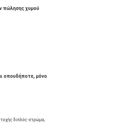
ν πώλησης χυμού
αι οπουδήποτε, μόνο
τοχής διπλός-στρώμα, 