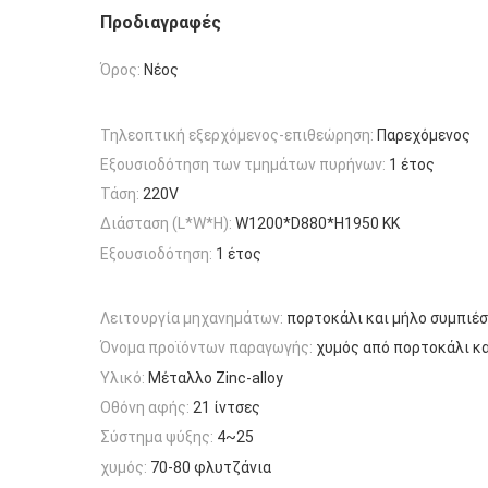
Προδιαγραφές
Όρος:
Νέος
Τηλεοπτική εξερχόμενος-επιθεώρηση:
Παρεχόμενος
Εξουσιοδότηση των τμημάτων πυρήνων:
1 έτος
Τάση:
220V
Διάσταση (L*W*H):
W1200*D880*H1950 ΚΚ
Εξουσιοδότηση:
1 έτος
Λειτουργία μηχανημάτων:
πορτοκάλι και μήλο συμπιέ
Όνομα προϊόντων παραγωγής:
χυμός από πορτοκάλι κ
Υλικό:
Μέταλλο Zinc-alloy
Οθόνη αφής:
21 ίντσες
Σύστημα ψύξης:
4~25
χυμός:
70-80 φλυτζάνια