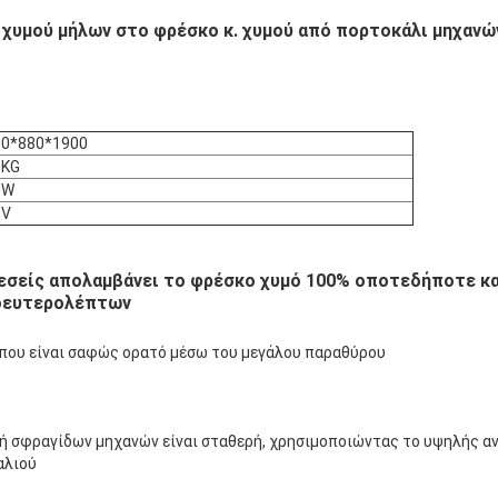
χυμού μήλων στο φρέσκο κ. χυμού από πορτοκάλι μηχανώ
00*880*1900
0KG
0W
0V
ι εσείς απολαμβάνει το φρέσκο χυμό 100% οποτεδήποτε κ
 δευτερολέπτων
ύπου είναι σαφώς ορατό μέσω του μεγάλου παραθύρου
ή σφραγίδων μηχανών είναι σταθερή, χρησιμοποιώντας το υψηλής αν
αλιού