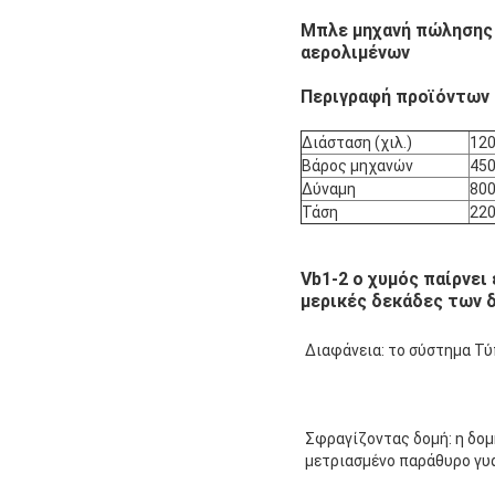
Μπλε μηχανή πώλησης 
αερολιμένων
Περιγραφή προϊόντων
Διάσταση (χιλ.)
12
Βάρος μηχανών
45
Δύναμη
80
Τάση
22
Vb1-2 ο χυμός παίρνε
μερικές δεκάδες των
Διαφάνεια: το σύστημα Τ
Σφραγίζοντας δομή: η δομ
μετριασμένο παράθυρο γυ