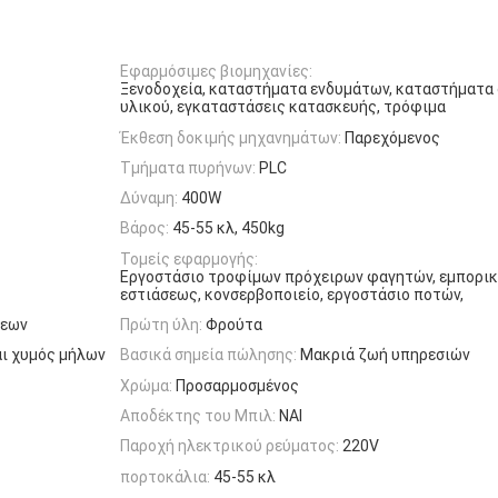
Εφαρμόσιμες βιομηχανίες:
Ξενοδοχεία, καταστήματα ενδυμάτων, καταστήματα
υλικού, εγκαταστάσεις κατασκευής, τρόφιμα
Έκθεση δοκιμής μηχανημάτων:
Παρεχόμενος
Τμήματα πυρήνων:
PLC
Δύναμη:
400W
Βάρος:
45-55 κλ, 450kg
Τομείς εφαρμογής:
Εργοστάσιο τροφίμων πρόχειρων φαγητών, εμπορικ
εστιάσεως, κονσερβοποιείο, εργοστάσιο ποτών,
σεων
Πρώτη ύλη:
Φρούτα
αι χυμός μήλων
Βασικά σημεία πώλησης:
Μακριά ζωή υπηρεσιών
Χρώμα:
Προσαρμοσμένος
Αποδέκτης του Μπιλ:
ΝΑΙ
Παροχή ηλεκτρικού ρεύματος:
220V
πορτοκάλια:
45-55 κλ