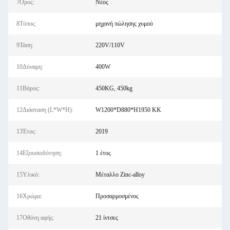
7Όρος:
Νέος
8Τύπος:
μηχανή πώλησης χυμού
9Τάση:
220V/110V
10Δύναμη:
400W
11Βάρος:
450KG, 450kg
12Διάσταση (L*W*H):
W1200*D880*H1950 ΚΚ
13Έτος:
2019
14Εξουσιοδότηση:
1 έτος
15Υλικό:
Μέταλλο Zinc-alloy
16Χρώμα:
Προσαρμοσμένος
17Οθόνη αφής:
21 ίντσες