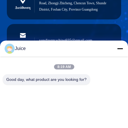
Road, Zhongji Zhicheng, Chencun Town, Shunde
Διεύθυνση
District, Foshan City, Province Guangdong
vendingmachine935@gmail.com
Ηλεκτρονικό
ταχυδρομείο
Juice
8:19 AM
0086-132-6536-9208
Good day, what product are you looking for?
Τηλέφωνο
Guangdong Fresh Smart Technology Co., LTD