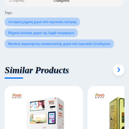
27Λιμένας:
Guangzhou
Tags:
Αυτόματη μηχανή χυμού από πορτοκάλι πώλησης
Μηχανή πώλησης χυμού της Apple υπεραγορών
Φρέσκος συμπιεσμένος κατασκευαστής χυμού από πορτοκάλι ξενοδοχείων
Similar Products