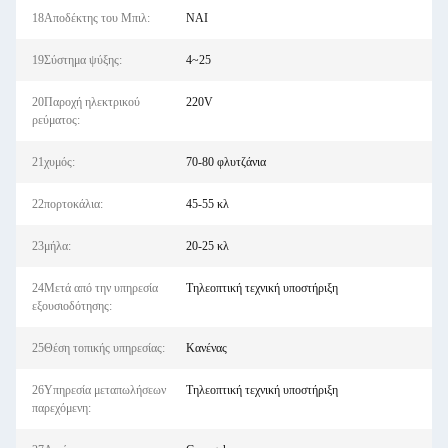
18Αποδέκτης του Μπιλ:
ΝΑΙ
19Σύστημα ψύξης:
4~25
20Παροχή ηλεκτρικού
220V
ρεύματος:
21χυμός:
70-80 φλυτζάνια
22πορτοκάλια:
45-55 κλ
23μήλα:
20-25 κλ
24Μετά από την υπηρεσία
Τηλεοπτική τεχνική υποστήριξη
εξουσιοδότησης:
25Θέση τοπικής υπηρεσίας:
Κανένας
26Υπηρεσία μεταπωλήσεων
Τηλεοπτική τεχνική υποστήριξη
παρεχόμενη: