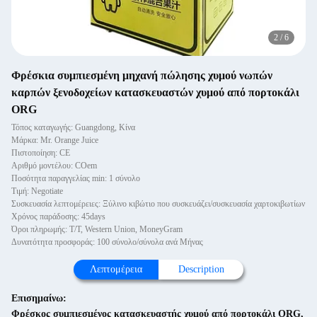
2
/
6
Φρέσκια συμπιεσμένη μηχανή πώλησης χυμού νωπών
καρπών ξενοδοχείων κατασκευαστών χυμού από πορτοκάλι
ORG
Τόπος καταγωγής: Guangdong, Κίνα
Μάρκα: Mr. Orange Juice
Πιστοποίηση: CE
Αριθμό μοντέλου: COem
Ποσότητα παραγγελίας min: 1 σύνολο
Τιμή: Negotiate
Συσκευασία λεπτομέρειες: Ξύλινο κιβώτιο που συσκευάζει/συσκευασία χαρτοκιβωτίων
Χρόνος παράδοσης: 45days
Όροι πληρωμής: T/T, Western Union, MoneyGram
Δυνατότητα προσφοράς: 100 σύνολο/σύνολα ανά Μήνας
Λεπτομέρεια
Description
Επισημαίνω:
Φρέσκος συμπιεσμένος κατασκευαστής χυμού από πορτοκάλι ORG
,