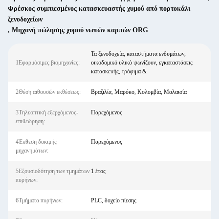
Φρέσκος συμπιεσμένος κατασκευαστής χυμού από πορτοκάλι
ξενοδοχείων
,
Μηχανή πώλησης χυμού νωπών καρπών ORG
Τα ξενοδοχεία, καταστήματα ενδυμάτων,
1Εφαρμόσιμες βιομηχανίες:
οικοδομικό υλικό ψωνίζουν, εγκαταστάσεις
κατασκευής, τρόφιμα &
2Θέση αιθουσών εκθέσεως:
Βραζιλία, Μαρόκο, Κολομβία, Μαλαισία
3Τηλεοπτική εξερχόμενος-
Παρεχόμενος
επιθεώρηση:
4Έκθεση δοκιμής
Παρεχόμενος
μηχανημάτων:
5Εξουσιοδότηση των τμημάτων
1 έτος
πυρήνων:
6Τμήματα πυρήνων:
PLC, δοχείο πίεσης