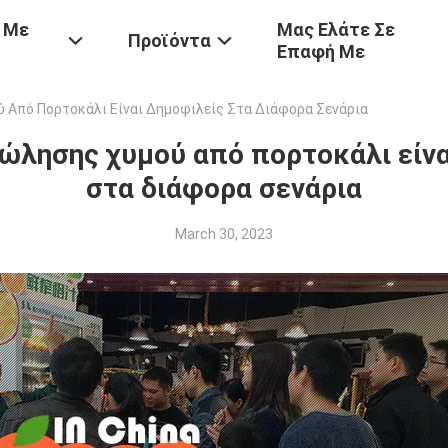
 Με
Μας Ελάτε Σε
Προϊόντα
Επαφή Με
 Από Πορτοκάλι Είναι Δημοφιλείς Στα Διάφορα Σενάρια
πώλησης χυμού από πορτοκάλι είνα
στα διάφορα σενάρια
March 30, 2023