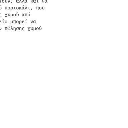
τούν, αλλά και να
ό πορτοκάλι, που
ς χυμού από
είο μπορεί να
ν πώλησης χυμού