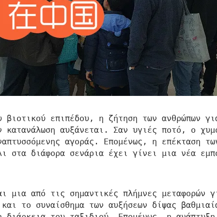
υ βιοτικού επιπέδου, η ζήτηση των ανθρώπων γι
ν κατανάλωση αυξάνεται. Σαν υγιές ποτό, ο χυμ
ναπτυσσόμενης αγοράς. Επομένως, η επέκταση τω
λι στα διάφορα σενάρια έχει γίνει μια νέα εμπ
αι μια από τις σημαντικές πλήμνες μεταφορών γ
 και το συναίσθημα των αυξήσεων δίψας βαθμιαί
η διάρκεια του ταξιδιού. Επομένως, η ανάπτυξη