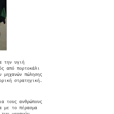
α την υγιή
ός από πορτοκάλι
ν μηχανών πώλησης
ορική στρατηγική.
ια τους ανθρώπους
α με το πέρασμα
 των μηχανών