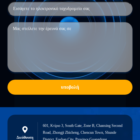
υποβολή
601, Κτίριο 3, South Gate, Zone B, Chanxing Second
Road, Zhongji Zhicheng, Chencun Town, Shunde
Διεύθυνση
District, Foshan City, Province Guangdong