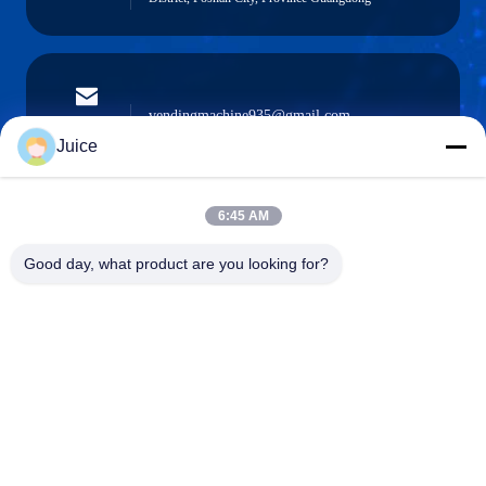
vendingmachine935@gmail.com
Ηλεκτρονικό
ταχυδρομείο
Juice
6:45 AM
0086-132-6536-9208
Good day, what product are you looking for?
Τηλέφωνο
Guangdong Fresh Smart Technology Co., LTD